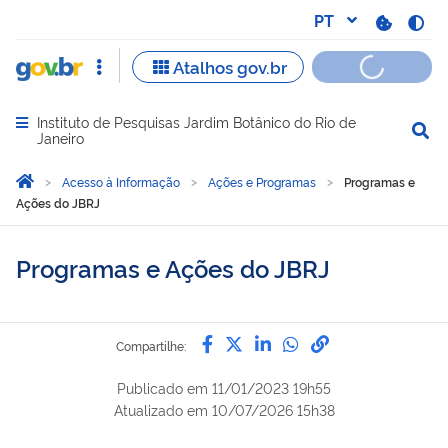
Instituto de Pesquisas Jardim Botânico do Rio de
Abrir menu principal de navegação
Janeiro
Você está aqui:
Página Inicial
Acesso à Informação
Ações e Programas
Programas e
Ações do JBRJ
Programas e Ações do JBRJ
Compartilhe por Facebook
Compartilhe por Twitter
Compartilhe por Lin
Compartilhe por
link para Copi
Compartilhe:
Publicado em
11/01/2023 19h55
Atualizado em
10/07/2026 15h38