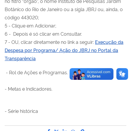
no filtro “órgão”, o nome Instituto de Pesquisas Jardim
Botânico do Rio de Janeiro ou a sigla JBRJ ou, ainda, o
código 443020;
5 - Clique em Adicionar;
6
- Depois é só clicar em Consultar.
7
- OU, clicar diretamente no link a seguir:
Execução d
a
Despesa por
Programa
/
Aç
ão
do JBRJ no Portal da
Transparência
-
Rol de Ações e Programas
.
-
Metas e Indicadores
.
-
Série histórica
Compartilhe por Facebook
Compartilhe por Twitter
Compartilhe por LinkedI
Compartilhe por Wha
link para Copiar pa