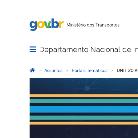
Departamento Nacional de In
Abrir menu principal de navegação
Você está aqui:
Página Inicial
Assuntos
Portais Temáticos
DNIT 20 A
DNIT 20 Anos