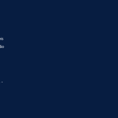
is
ção
 -