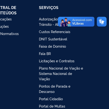
TRAL DE
SERVIÇOS
NTEÚDOS
icações
Autorização Especial de
Trânsito - AET
ruções
Custos Referenciais
 Normativos
DNIT Sustentável
Faixa de Domínio
Fala BR
Licitações e Contratos
Plano Nacional de Viação e
Sistema Nacional de
Viação
Pontos de Parada e
Descanso
Portal Cidadão
Portal de Multas