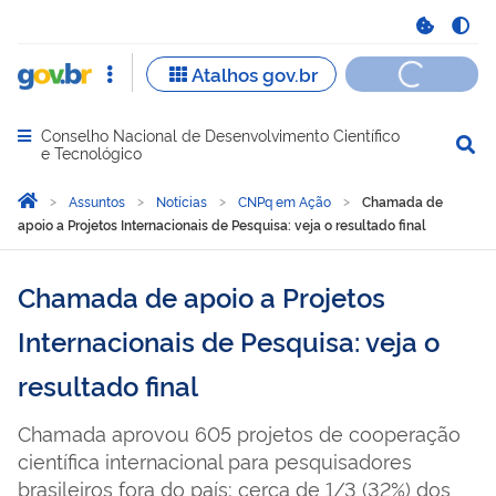
Conselho Nacional de Desenvolvimento Científico
Abrir menu principal de navegação
e Tecnológico
Você está aqui:
Página Inicial
Assuntos
Notícias
CNPq em Ação
Chamada de
apoio a Projetos Internacionais de Pesquisa: veja o resultado final
Chamada de apoio a Projetos
Internacionais de Pesquisa: veja o
resultado final
Chamada aprovou 605 projetos de cooperação
científica internacional para pesquisadores
brasileiros fora do país; cerca de 1/3 (32%) dos