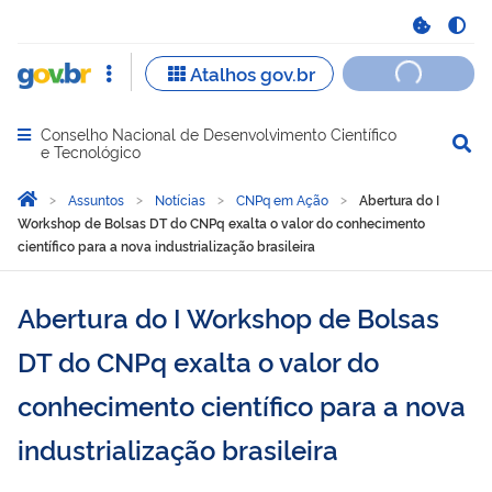
Conselho Nacional de Desenvolvimento Científico
Abrir menu principal de navegação
e Tecnológico
Você está aqui:
Página Inicial
Assuntos
Notícias
CNPq em Ação
Abertura do I
Workshop de Bolsas DT do CNPq exalta o valor do conhecimento
científico para a nova industrialização brasileira
Abertura do I Workshop de Bolsas
DT do CNPq exalta o valor do
conhecimento científico para a nova
industrialização brasileira