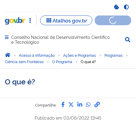
Conselho Nacional de Desenvolvimento Científico
Abrir menu principal de navegação
e Tecnológico
Você está aqui:
Página Inicial
Acesso à Informação
Ações e Programas
Programas
Ciência sem Fronteiras
O Programa
O que é?
O que é?
Compartilhe por Facebook
Compartilhe por Twitter
Compartilhe por Lin
Compartilhe por
link para Copi
Compartilhe:
Publicado em
03/06/2022 11h45