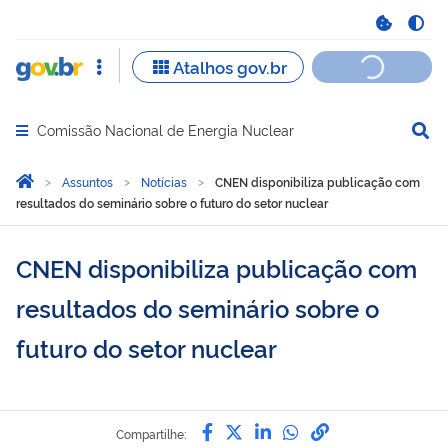
Comissão Nacional de Energia Nuclear
Abrir menu principal de navegação
Você está aqui:
Página Inicial
Assuntos
Notícias
CNEN disponibiliza publicação com
resultados do seminário sobre o futuro do setor nuclear
CNEN disponibiliza publicação com
resultados do seminário sobre o
futuro do setor nuclear
Compartilhe por Facebook
Compartilhe por Twitter
Compartilhe por Lin
Compartilhe por
link para Copi
Compartilhe: