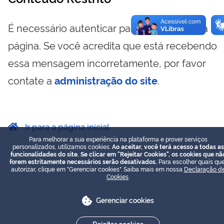
É necessário autenticar para visualizar essa
página. Se você acredita que está recebendo
essa mensagem incorretamente, por favor
contate a
administração do site
.
Ir para a página inicial
Para melhorar a sua experiência na plataforma e prover serviços
personalizados, utilizamos cookies.
Ao aceitar, você terá acesso a todas as
funcionalidades do site. Se clicar em "Rejeitar Cookies", os cookies que nã
forem estritamente necessários serão desativados.
Para escolher quais que
autorizar, clique em "Gerenciar cookies". Saiba mais em nossa
Declaração d
Cookies
.
Gerenciar cookies
Rejeitar cookies