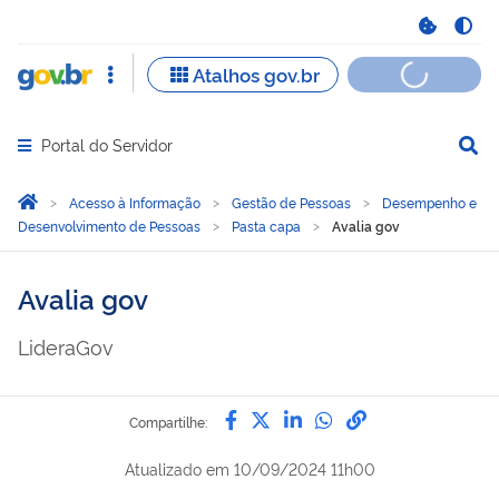
Portal do Servidor
Abrir menu principal de navegação
Você está aqui:
Página Inicial
Acesso à Informação
Gestão de Pessoas
Desempenho e
Desenvolvimento de Pessoas
Pasta capa
Avalia gov
Avalia gov
LideraGov
Compartilhe por Facebook
Compartilhe por Twitter
Compartilhe por Lin
Compartilhe por
link para Copi
Compartilhe:
Atualizado em
10/09/2024 11h00