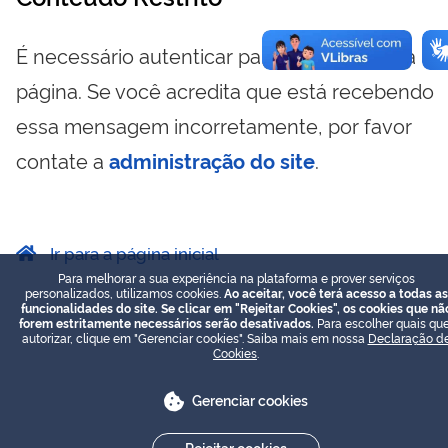
É necessário autenticar para visualizar essa
página. Se você acredita que está recebendo
essa mensagem incorretamente, por favor
contate a
administração do site
.
Ir para a página inicial
Para melhorar a sua experiência na plataforma e prover serviços
personalizados, utilizamos cookies.
Ao aceitar, você terá acesso a todas as
funcionalidades do site. Se clicar em "Rejeitar Cookies", os cookies que nã
forem estritamente necessários serão desativados.
Para escolher quais que
autorizar, clique em "Gerenciar cookies". Saiba mais em nossa
Declaração d
Cookies
.
Gerenciar cookies
Rejeitar cookies