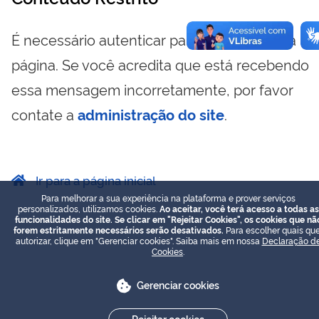
É necessário autenticar para visualizar essa
página. Se você acredita que está recebendo
essa mensagem incorretamente, por favor
contate a
administração do site
.
Ir para a página inicial
Para melhorar a sua experiência na plataforma e prover serviços
personalizados, utilizamos cookies.
Ao aceitar, você terá acesso a todas as
funcionalidades do site. Se clicar em "Rejeitar Cookies", os cookies que nã
forem estritamente necessários serão desativados.
Para escolher quais que
autorizar, clique em "Gerenciar cookies". Saiba mais em nossa
Declaração d
Cookies
.
Gerenciar cookies
Rejeitar cookies