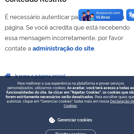
É necessário autenticar para visualizar essa
página. Se você acredita que está recebendo
essa mensagem incorretamente, por favor
contate a
administração do site
.
Ir para a página inicial
Para melhorar a sua experiência na plataforma e prover serviços
personalizados, utilizamos cookies.
Ao aceitar, você terá acesso a todas as
funcionalidades do site. Se clicar em "Rejeitar Cookies", os cookies que nã
forem estritamente necessários serão desativados.
Para escolher quais que
autorizar, clique em "Gerenciar cookies". Saiba mais em nossa
Declaração d
Cookies
.
Gerenciar cookies
Rejeitar cookies