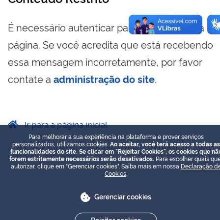
É necessário autenticar para visualizar essa
página. Se você acredita que está recebendo
essa mensagem incorretamente, por favor
contate a
administração do site
.
Ir para a página inicial
Para melhorar a sua experiência na plataforma e prover serviços
personalizados, utilizamos cookies.
Ao aceitar, você terá acesso a todas as
funcionalidades do site. Se clicar em "Rejeitar Cookies", os cookies que nã
forem estritamente necessários serão desativados.
Para escolher quais que
autorizar, clique em "Gerenciar cookies". Saiba mais em nossa
Declaração d
Cookies
.
Gerenciar cookies
Rejeitar cookies