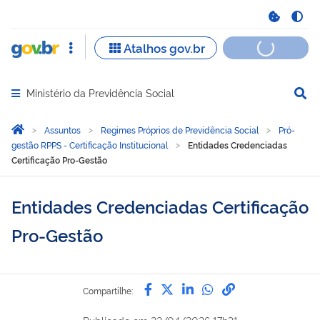
Ministério da Previdência Social
Abrir menu principal de navegação
Você está aqui:
Página Inicial
Assuntos
Regimes Próprios de Previdência Social
Pró-
gestão RPPS - Certificação Institucional
Entidades Credenciadas
Certificação Pro-Gestão
Entidades Credenciadas Certificação
Pro-Gestão
Compartilhe por Facebook
Compartilhe por Twitter
Compartilhe por Lin
Compartilhe por
link para Copi
Compartilhe: