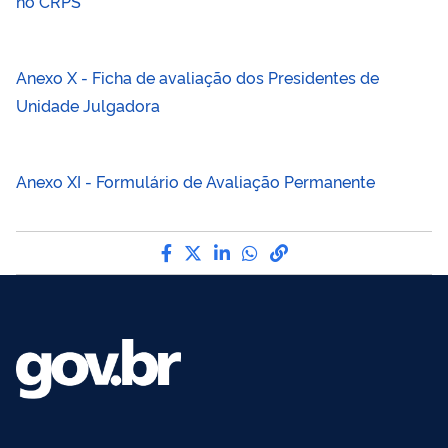
no CRPS
Anexo X - Ficha de avaliação dos Presidentes de
Unidade Julgadora
Anexo XI - Formulário de Avaliação Permanente
Compartilhe por Facebook
Compartilhe por Twitter
Compartilhe por LinkedI
Compartilhe por Wha
link para Copiar pa