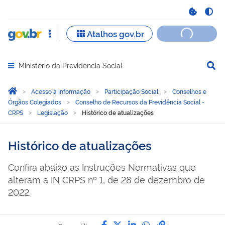
Ministério da Previdência Social
Abrir menu principal de navegação
Você está aqui:
Página Inicial
Acesso à Informação
Participação Social
Conselhos e
Órgãos Colegiados
Conselho de Recursos da Previdência Social -
CRPS
Legislação
Histórico de atualizações
Histórico de atualizações
Confira abaixo as Instruções Normativas que
alteram a IN CRPS nº 1, de 28 de dezembro de
2022.
Compartilhe por Facebook
Compartilhe por Twitter
Compartilhe por Lin
Compartilhe por
link para Copi