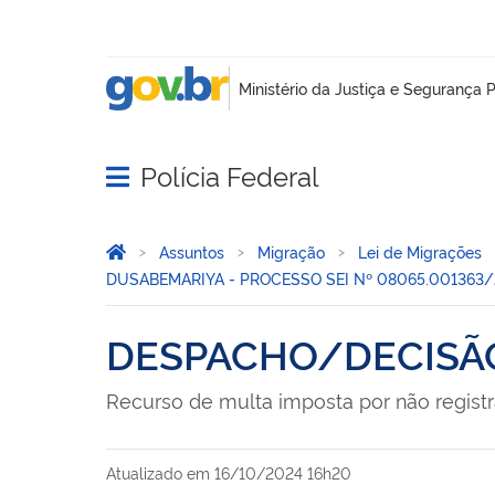
Polícia Federal
Abrir menu principal de navegação
Você está aqui:
Página Inicial
Assuntos
Migração
Lei de Migrações
DUSABEMARIYA - PROCESSO SEI Nº 08065.001363
DESPACHO/DECISÃ
Recurso de multa imposta por não registr
Atualizado em
16/10/2024 16h20