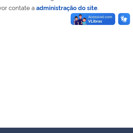
vor contate a
administração do site
.