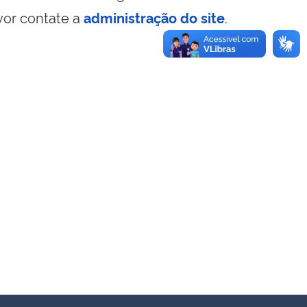
vor contate a
administração do site
.