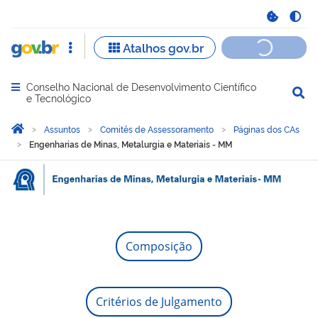
Conselho Nacional de Desenvolvimento Científico
Abrir menu principal de navegação
e Tecnológico
Você está aqui:
Página Inicial
Assuntos
Comitês de Assessoramento
Páginas dos CAs
Engenharias de Minas, Metalurgia e Materiais - MM
Engenharias de Minas, Met
Composição
Critérios de Julgamento