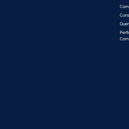
Comi
Cons
Que
Perf
Comi