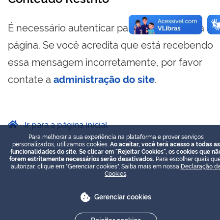
É necessário autenticar para visualizar essa
página. Se você acredita que está recebendo
essa mensagem incorretamente, por favor
contate a
administração do site
.
Ir para a página inicial
Para melhorar a sua experiência na plataforma e prover serviços
personalizados, utilizamos cookies.
Ao aceitar, você terá acesso a todas as
funcionalidades do site. Se clicar em "Rejeitar Cookies", os cookies que nã
forem estritamente necessários serão desativados.
Para escolher quais que
autorizar, clique em "Gerenciar cookies". Saiba mais em nossa
Declaração d
Cookies
.
Gerenciar cookies
Rejeitar cookies