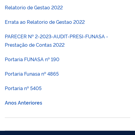
Relatorio de Gestao 2022
Errata ao Relatorio de Gestao 2022
PARECER Nº 2-2023-AUDIT-PRESI-FUNASA -
Prestação de Contas 2022
Portaria FUNASA nº 190
Portaria Funasa nº 4865
Portaria nº 5405
Anos Anteriores
Compartilhe por Facebook
Compartilhe por Twitter
Compartilhe por LinkedIn
Compartilhe por Whats
link para Copiar para á