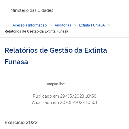
Ministério das Cidades
Abrir menu principal de navegação
Você está aqui:
Página Inicial
Acesso à Informação
Auditorias
Extinta FUNASA
Relatórios de Gestão da Extinta Funasa
Relatórios de Gestão da Extinta
Funasa
Compartilhe por Faceb
Compartilhe por Twitt
Compartilhe por Lin
Compartilhe por W
link para Copiar p
Compartilhe:
Publicado em
29/05/2023 18h56
Atualizado em
30/05/2023 10h01
Exercício 2022