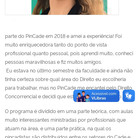
.
parte do PinCade em 2018 e amei a experiência! Foi
muito enriquecedora tanto do ponto de vista
profissional quanto pessoal, pois aprendi muito, conheci
pessoas maravilhosas e fiz muitos amigos.
Eu estava no último semestre da faculdade e ainda não
tinha certeza sobre qual área do Direito eu escolheria
para trabalhar, mas no PinCade me encantei pelo Direito
Concorrencial e decidi que este seria meu caminho.
O programa é dividido em uma parte teórica, com aulas
muito interessantes ministradas por profissionais que
atuam na área, e uma parte prática, na qual os
pincadistas são distribuídos entre os setores do Cade e