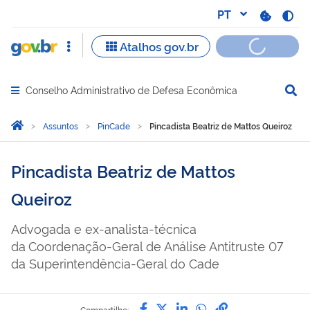
Conselho Administrativo de Defesa Econômica
Abrir menu principal de navegação
Você está aqui:
Página Inicial
Assuntos
PinCade
Pincadista Beatriz de Mattos Queiroz
Pincadista Beatriz de Mattos
Queiroz
Advogada e ex-analista-técnica
da Coordenação-Geral de Análise Antitruste 07
da Superintendência-Geral do Cade
Compartilhe por Facebook
Compartilhe por Twitter
Compartilhe por Lin
Compartilhe por
link para Copi
Compartilhe: