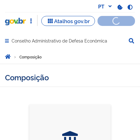
Conselho Administrativo de Defesa Econômica
Abrir menu principal de navegação
Você está aqui:
Página Inicial
Composição
Composição