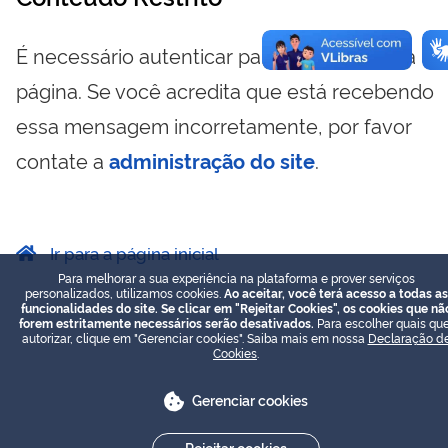
É necessário autenticar para visualizar essa
página. Se você acredita que está recebendo
essa mensagem incorretamente, por favor
contate a
administração do site
.
Ir para a página inicial
Para melhorar a sua experiência na plataforma e prover serviços
personalizados, utilizamos cookies.
Ao aceitar, você terá acesso a todas as
funcionalidades do site. Se clicar em "Rejeitar Cookies", os cookies que nã
forem estritamente necessários serão desativados.
Para escolher quais que
autorizar, clique em "Gerenciar cookies". Saiba mais em nossa
Declaração d
Cookies
.
Gerenciar cookies
Rejeitar cookies