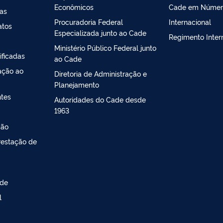
Econômicos
Cade em Númer
sas
Procuradoria Federal
Internacional
atos
Especializada junto ao Cade
Regimento Inter
Ministério Público Federal junto
ificadas
ao Cade
ação ao
Diretoria de Administração e
Planejamento
ntes
Autoridades do Cade desde
1963
ção
restação de
ade
l