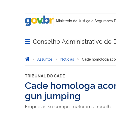
Conselho Administrativo de
Abrir menu principal de navegação
Você está aqui:
Página Inicial
Assuntos
Notícias
Cade homologa acor
TRIBUNAL DO CADE
Cade homologa acord
gun jumping
Empresas se comprometeram a recolher co