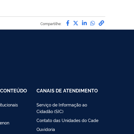
Compartilhe por Facebo
Compartilhe por Twit
Compartilhe por L
Compartilhe p
link para C
Compartilhe:
E CONTEÚDO
CANAIS DE ATENDIMENTO
itucionais
Serviço de Informação ao
Cidadão (SIC)
Contato das Unidades do Cade
menon
Ouvidoria