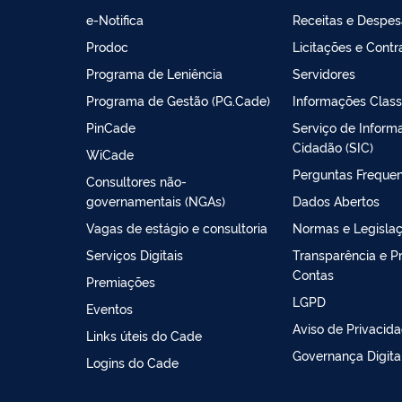
e-Notifica
Receitas e Despe
Prodoc
Licitações e Contr
Programa de Leniência
Servidores
Programa de Gestão (PG.Cade)
Informações Class
PinCade
Serviço de Inform
Cidadão (SIC)
WiCade
Perguntas Freque
Consultores não-
governamentais (NGAs)
Dados Abertos
Vagas de estágio e consultoria
Normas e Legisla
Serviços Digitais
Transparência e P
Contas
Premiações
LGPD
Eventos
Aviso de Privacid
Links úteis do Cade
Governança Digita
Logins do Cade