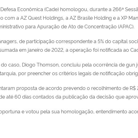
e Defesa Econômica (Cade) homologou, durante a 266ª Sessão
do com a AZ Quest Holdings, a AZ Brasile Holding e a XP M
ministrativo para Apuração de Ato de Concentração (APAC).
nagers, de participação correspondente a 5% do capital soci
sumada em janeiro de 2022, a operação foi notificada ao Ca
or do caso, Diogo Thomson, concluiu pela ocorrência de
gun 
rquia, por preencher os critérios legais de notificação obrig
ntaram proposta de acordo prevendo o recolhimento de R$ 2
 de até 60 dias contados da publicação da decisão que apro
e oportuna e votou pela sua homologação, entendimento aco