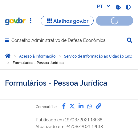
Conselho Administrativo de Defesa Econômica
Abrir menu principal de navegação
Você está aqui:
Página Inicial
Acesso à Informação
Serviço de Informação ao Cidadão (SIC)
Formulários - Pessoa Jurídica
Formulários - Pessoa Jurídica
Compartilhe por Facebook
Compartilhe por Twitter
Compartilhe por Lin
Compartilhe por
link para Copi
Compartilhe:
Publicado em
19/03/2021 13h38
Atualizado em
24/08/2021 12h18