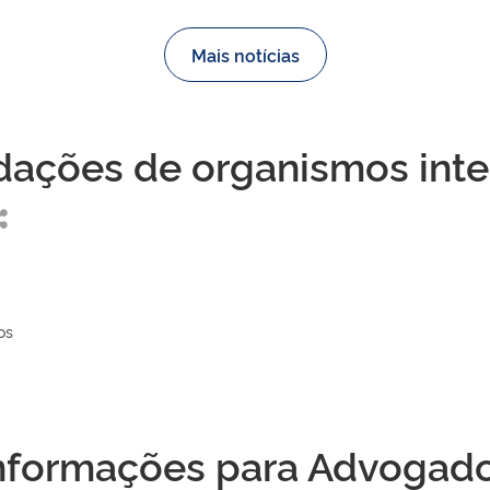
Mais notícias
ções de organismos inte
os
nformações para Advogad