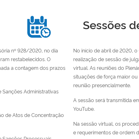
Sessões d
sória nº 928/2020, no dia
No início de abril de 2020, 
ram restabelecidos. O
realização de sessão de jul
omada a contagem dos prazos
virtual. As reuniões do Plen
situações de força maior ou c
reunião presencialmente.
e Sanções Administrativas
A sessão será transmitida e
YouTube.
ão de Atos de Concentração
Na sessão virtual, os proce
e requerimentos de ordem du
de Sanções Processuais