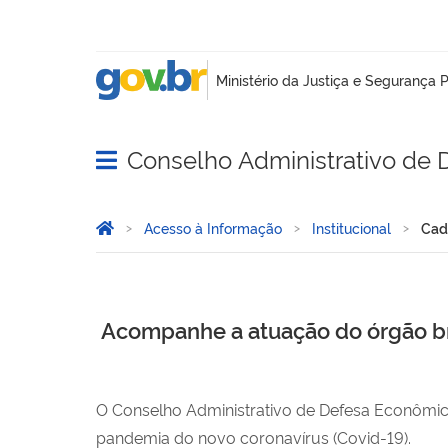
Conselho Administrativo de
Abrir menu principal de navegação
Você está aqui:
Página Inicial
Acesso à Informação
Institucional
Cad
Acompanhe a atuação do órgão bra
O Conselho Administrativo de Defesa Econômic
pandemia do novo coronavírus (Covid-19).