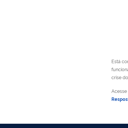
Está co
funcion
crise d
Acesse
Respos