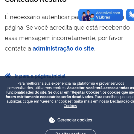
É necessário autenticar para visualizar essa
página. Se você acredita que está recebendo
essa mensagem incorretamente, por favor
contate a
administração do site
.
Ir para a página inicial
Para melhorar a sua experiência na plataforma e prover serviços
personalizados, utilizamos cookies.
Ao aceitar, você terá acesso a todas as
funcionalidades do site. Se clicar em "Rejeitar Cookies", os cookies que nã
forem estritamente necessários serão desativados.
Para escolher quais que
autorizar, clique em "Gerenciar cookies". Saiba mais em nossa
Declaração d
Cookies
.
Gerenciar cookies
Rejeitar cookies