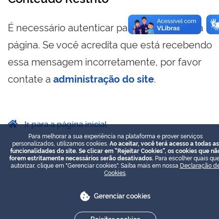
É necessário autenticar para visualizar essa
página. Se você acredita que está recebendo
essa mensagem incorretamente, por favor
contate a
administração do site
.
Ir para a página inicial
Para melhorar a sua experiência na plataforma e prover serviços
personalizados, utilizamos cookies.
Ao aceitar, você terá acesso a todas as
funcionalidades do site. Se clicar em "Rejeitar Cookies", os cookies que nã
forem estritamente necessários serão desativados.
Para escolher quais que
autorizar, clique em "Gerenciar cookies". Saiba mais em nossa
Declaração d
Cookies
.
Gerenciar cookies
Rejeitar cookies