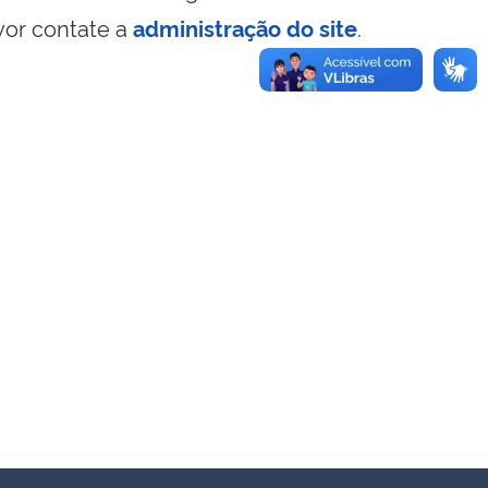
vor contate a
administração do site
.