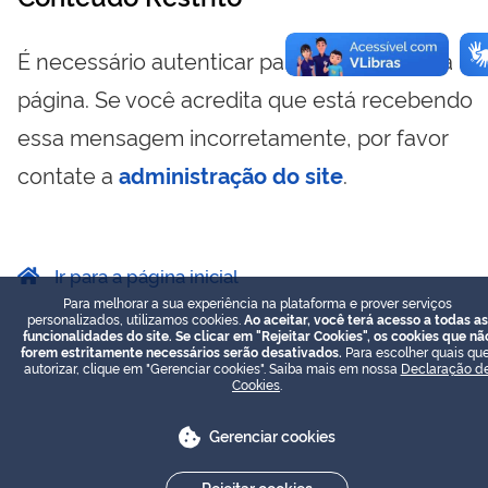
É necessário autenticar para visualizar essa
página. Se você acredita que está recebendo
essa mensagem incorretamente, por favor
contate a
administração do site
.
Ir para a página inicial
Para melhorar a sua experiência na plataforma e prover serviços
personalizados, utilizamos cookies.
Ao aceitar, você terá acesso a todas as
funcionalidades do site. Se clicar em "Rejeitar Cookies", os cookies que nã
forem estritamente necessários serão desativados.
Para escolher quais que
autorizar, clique em "Gerenciar cookies". Saiba mais em nossa
Declaração d
Cookies
.
Gerenciar cookies
Rejeitar cookies