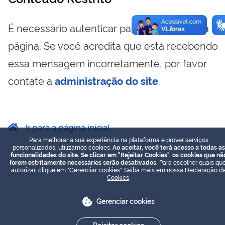
É necessário autenticar para visualizar essa
página. Se você acredita que está recebendo
essa mensagem incorretamente, por favor
contate a
administração do site
.
Ir para a página inicial
Para melhorar a sua experiência na plataforma e prover serviços
personalizados, utilizamos cookies.
Ao aceitar, você terá acesso a todas as
funcionalidades do site. Se clicar em "Rejeitar Cookies", os cookies que nã
forem estritamente necessários serão desativados.
Para escolher quais que
autorizar, clique em "Gerenciar cookies". Saiba mais em nossa
Declaração d
Cookies
.
Gerenciar cookies
Rejeitar cookies