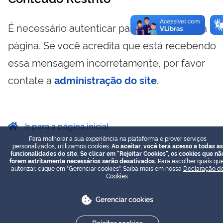
É necessário autenticar para visualizar essa
página. Se você acredita que está recebendo
essa mensagem incorretamente, por favor
contate a
administração do site
.
Ir para a página inicial
Para melhorar a sua experiência na plataforma e prover serviços
personalizados, utilizamos cookies.
Ao aceitar, você terá acesso a todas as
funcionalidades do site. Se clicar em "Rejeitar Cookies", os cookies que nã
forem estritamente necessários serão desativados.
Para escolher quais que
autorizar, clique em "Gerenciar cookies". Saiba mais em nossa
Declaração d
Cookies
.
Gerenciar cookies
Rejeitar cookies