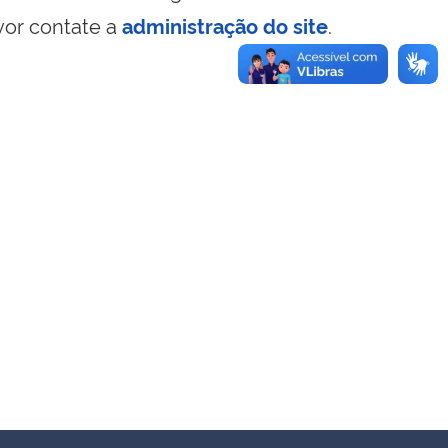
vor contate a
administração do site
.