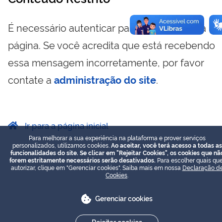
É necessário autenticar para visualizar essa
página. Se você acredita que está recebendo
essa mensagem incorretamente, por favor
contate a
administração do site
.
Ir para a página inicial
Para melhorar a sua experiência na plataforma e prover serviços
personalizados, utilizamos cookies.
Ao aceitar, você terá acesso a todas as
funcionalidades do site. Se clicar em "Rejeitar Cookies", os cookies que nã
forem estritamente necessários serão desativados.
Para escolher quais que
autorizar, clique em "Gerenciar cookies". Saiba mais em nossa
Declaração d
Cookies
.
Gerenciar cookies
Rejeitar cookies