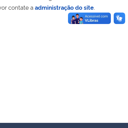
vor contate a
administração do site
.