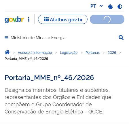
Ministério de Minas e Energia
Abrir menu principal de navegação
Você está aqui:
Página Inicial
Acesso à Informação
Legislação
Portarias
2026
Portaria_MME_nº_46/2026
Portaria_MME_nº_46/2026
Designa os membros, titulares e suplentes,
representantes dos Órgãos e Entidades que
compõem o Grupo Coordenador de
Conservação de Energia Elétrica - GCCE.