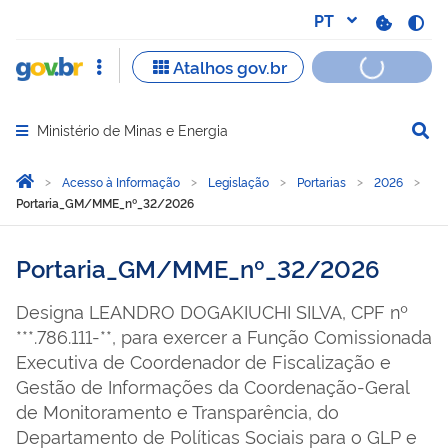
Ministério de Minas e Energia
Abrir menu principal de navegação
Você está aqui:
Página Inicial
Acesso à Informação
Legislação
Portarias
2026
Portaria_GM/MME_nº_32/2026
Portaria_GM/MME_nº_32/2026
Designa LEANDRO DOGAKIUCHI SILVA, CPF nº
***.786.111-**, para exercer a Função Comissionada
Executiva de Coordenador de Fiscalização e
Gestão de Informações da Coordenação-Geral
de Monitoramento e Transparência, do
Departamento de Políticas Sociais para o GLP e