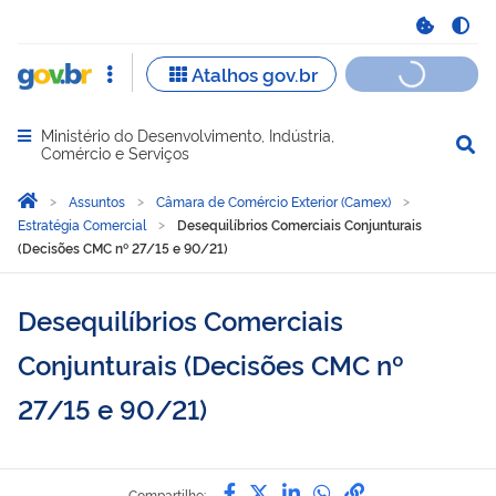
Ministério do Desenvolvimento, Indústria,
Abrir menu principal de navegação
Comércio e Serviços
Você está aqui:
Página Inicial
Assuntos
Câmara de Comércio Exterior (Camex)
Estratégia Comercial
Desequilíbrios Comerciais Conjunturais
(Decisões CMC nº 27/15 e 90/21)
Desequilíbrios Comerciais
Conjunturais (Decisões CMC nº
27/15 e 90/21)
Compartilhe por Facebook
Compartilhe por Twitter
Compartilhe por Lin
Compartilhe por
link para Copi
Compartilhe: