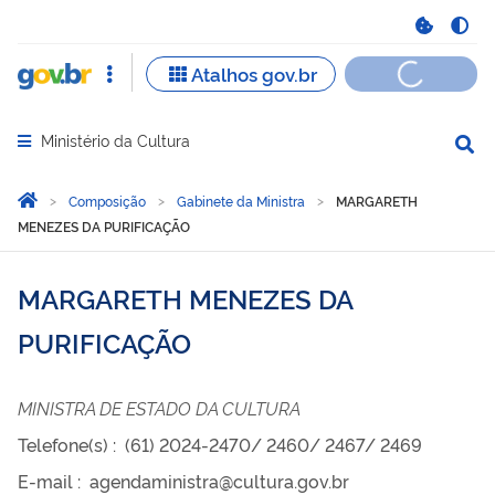
Ministério da Cultura
Abrir menu principal de navegação
Você está aqui:
Página Inicial
Composição
Gabinete da Ministra
MARGARETH
MENEZES DA PURIFICAÇÃO
MARGARETH MENEZES DA
PURIFICAÇÃO
MINISTRA DE ESTADO DA CULTURA
Telefone(s)
:
(61) 2024-2470/ 2460/ 2467/ 2469
E-mail
:
agendaministra@cultura.gov.br