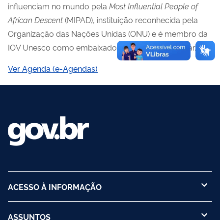
influenciam no mundo pela
Most Influential People of
African Descent
(MIPAD), instituição reconhecida pela
Organização das Nações Unidas (ONU) e é membro da
IOV Unesco como embaixadora da Cultura Popular.
Ver Agenda (e-Agendas)
ACESSO À INFORMAÇÃO
ASSUNTOS