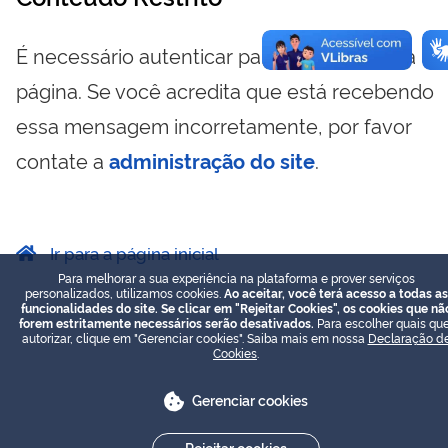
É necessário autenticar para visualizar essa
página. Se você acredita que está recebendo
essa mensagem incorretamente, por favor
contate a
administração do site
.
Ir para a página inicial
Para melhorar a sua experiência na plataforma e prover serviços
personalizados, utilizamos cookies.
Ao aceitar, você terá acesso a todas as
funcionalidades do site. Se clicar em "Rejeitar Cookies", os cookies que nã
forem estritamente necessários serão desativados.
Para escolher quais que
autorizar, clique em "Gerenciar cookies". Saiba mais em nossa
Declaração d
Cookies
.
Gerenciar cookies
Rejeitar cookies