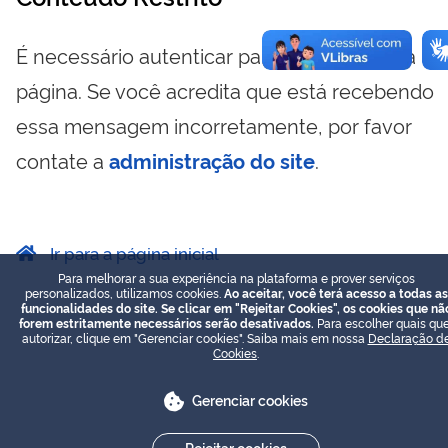
É necessário autenticar para visualizar essa
página. Se você acredita que está recebendo
essa mensagem incorretamente, por favor
contate a
administração do site
.
Ir para a página inicial
Para melhorar a sua experiência na plataforma e prover serviços
personalizados, utilizamos cookies.
Ao aceitar, você terá acesso a todas as
funcionalidades do site. Se clicar em "Rejeitar Cookies", os cookies que nã
forem estritamente necessários serão desativados.
Para escolher quais que
autorizar, clique em "Gerenciar cookies". Saiba mais em nossa
Declaração d
Cookies
.
Gerenciar cookies
Rejeitar cookies