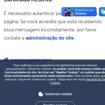
É necessário autenticar para visualizar essa
página. Se você acredita que está recebendo
essa mensagem incorretamente, por favor
contate a
administração do site
.
Ir para a página inicial
Para melhorar a sua experiência na plataforma e prover serviços
personalizados, utilizamos cookies.
Ao aceitar, você terá acesso a todas as
funcionalidades do site. Se clicar em "Rejeitar Cookies", os cookies que nã
forem estritamente necessários serão desativados.
Para escolher quais que
autorizar, clique em "Gerenciar cookies". Saiba mais em nossa
Declaração d
Cookies
.
Gerenciar cookies
Rejeitar cookies