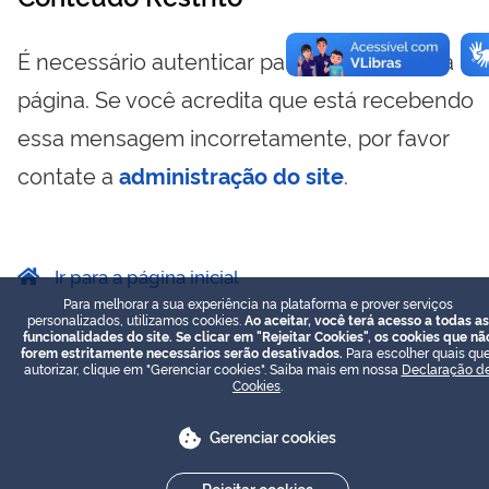
É necessário autenticar para visualizar essa
página. Se você acredita que está recebendo
essa mensagem incorretamente, por favor
contate a
administração do site
.
Ir para a página inicial
Para melhorar a sua experiência na plataforma e prover serviços
personalizados, utilizamos cookies.
Ao aceitar, você terá acesso a todas as
funcionalidades do site. Se clicar em "Rejeitar Cookies", os cookies que nã
forem estritamente necessários serão desativados.
Para escolher quais que
autorizar, clique em "Gerenciar cookies". Saiba mais em nossa
Declaração d
Cookies
.
Gerenciar cookies
Rejeitar cookies