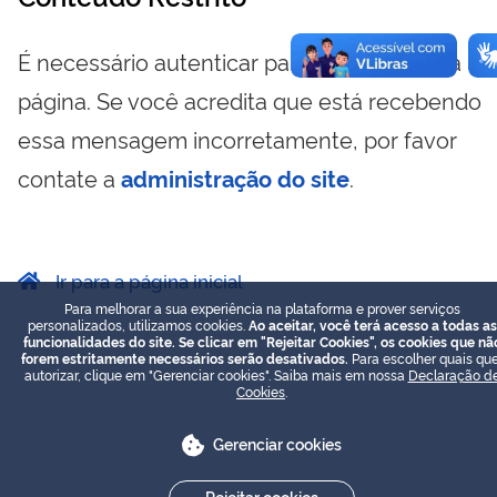
É necessário autenticar para visualizar essa
página. Se você acredita que está recebendo
essa mensagem incorretamente, por favor
contate a
administração do site
.
Ir para a página inicial
Para melhorar a sua experiência na plataforma e prover serviços
personalizados, utilizamos cookies.
Ao aceitar, você terá acesso a todas as
funcionalidades do site. Se clicar em "Rejeitar Cookies", os cookies que nã
forem estritamente necessários serão desativados.
Para escolher quais que
autorizar, clique em "Gerenciar cookies". Saiba mais em nossa
Declaração d
Cookies
.
Gerenciar cookies
Rejeitar cookies