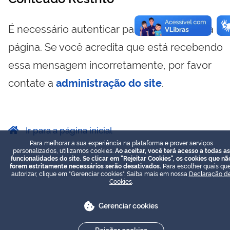
É necessário autenticar para visualizar essa
página. Se você acredita que está recebendo
essa mensagem incorretamente, por favor
contate a
administração do site
.
Ir para a página inicial
Para melhorar a sua experiência na plataforma e prover serviços
personalizados, utilizamos cookies.
Ao aceitar, você terá acesso a todas as
funcionalidades do site. Se clicar em "Rejeitar Cookies", os cookies que nã
forem estritamente necessários serão desativados.
Para escolher quais que
autorizar, clique em "Gerenciar cookies". Saiba mais em nossa
Declaração d
Cookies
.
Gerenciar cookies
Rejeitar cookies