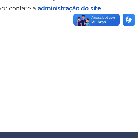
vor contate a
administração do site
.