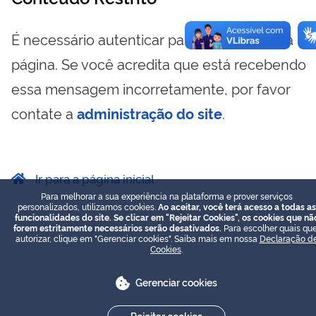
É necessário autenticar para visualizar essa
página. Se você acredita que está recebendo
essa mensagem incorretamente, por favor
contate a
administração do site
.
Ir para a página inicial
Para melhorar a sua experiência na plataforma e prover serviços
personalizados, utilizamos cookies.
Ao aceitar, você terá acesso a todas as
funcionalidades do site. Se clicar em "Rejeitar Cookies", os cookies que nã
forem estritamente necessários serão desativados.
Para escolher quais que
autorizar, clique em "Gerenciar cookies". Saiba mais em nossa
Declaração d
Cookies
.
Gerenciar cookies
Rejeitar cookies