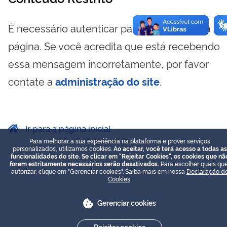
É necessário autenticar para visualizar essa
página. Se você acredita que está recebendo
essa mensagem incorretamente, por favor
contate a
administração do site
.
Ir para a página inicial
Para melhorar a sua experiência na plataforma e prover serviços
personalizados, utilizamos cookies.
Ao aceitar, você terá acesso a todas as
funcionalidades do site. Se clicar em "Rejeitar Cookies", os cookies que nã
forem estritamente necessários serão desativados.
Para escolher quais que
autorizar, clique em "Gerenciar cookies". Saiba mais em nossa
Declaração d
Cookies
.
Gerenciar cookies
Rejeitar cookies